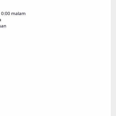
 10:00 malam
a
san