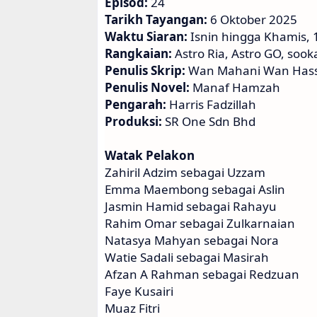
Episod:
24
Tarikh Tayangan:
6 Oktober 2025
Waktu Siaran:
Isnin hingga Khamis,
Rangkaian:
Astro Ria, Astro GO, sook
Penulis Skrip:
Wan Mahani Wan Has
Penulis Novel:
Manaf Hamzah
Pengarah:
Harris Fadzillah
Produksi:
SR One Sdn Bhd
Watak Pelakon
Zahiril Adzim sebagai Uzzam
Emma Maembong sebagai Aslin
Jasmin Hamid sebagai Rahayu
Rahim Omar sebagai Zulkarnaian
Natasya Mahyan sebagai Nora
Watie Sadali sebagai Masirah
Afzan A Rahman sebagai Redzuan
Faye Kusairi
Muaz Fitri