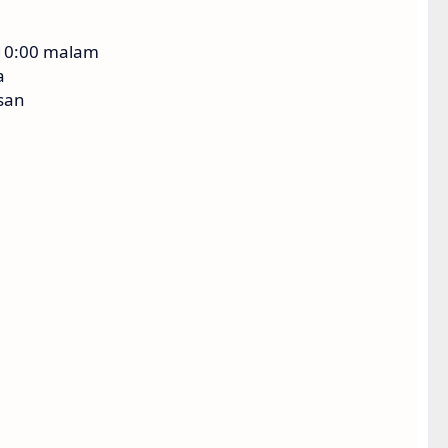
 10:00 malam
a
san