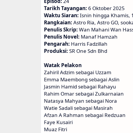
Episod:
24
Tarikh Tayangan:
6 Oktober 2025
Waktu Siaran:
Isnin hingga Khamis,
Rangkaian:
Astro Ria, Astro GO, sook
Penulis Skrip:
Wan Mahani Wan Has
Penulis Novel:
Manaf Hamzah
Pengarah:
Harris Fadzillah
Produksi:
SR One Sdn Bhd
Watak Pelakon
Zahiril Adzim sebagai Uzzam
Emma Maembong sebagai Aslin
Jasmin Hamid sebagai Rahayu
Rahim Omar sebagai Zulkarnaian
Natasya Mahyan sebagai Nora
Watie Sadali sebagai Masirah
Afzan A Rahman sebagai Redzuan
Faye Kusairi
Muaz Fitri