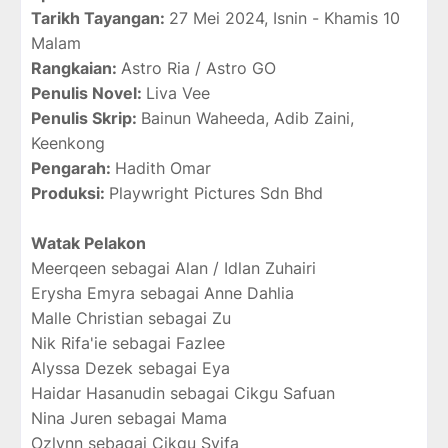
Tarikh Tayangan:
27 Mei 2024, Isnin - Khamis 10
Malam
Rangkaian:
Astro Ria / Astro GO
Penulis Novel:
Liva Vee
Penulis Skrip:
Bainun Waheeda, Adib Zaini,
Keenkong
Pengarah:
Hadith Omar
Produksi:
Playwright Pictures Sdn Bhd
Watak Pelakon
Meerqeen sebagai Alan / Idlan Zuhairi
Erysha Emyra sebagai Anne Dahlia
Malle Christian sebagai Zu
Nik Rifa'ie sebagai Fazlee
Alyssa Dezek sebagai Eya
Haidar Hasanudin sebagai Cikgu Safuan
Nina Juren sebagai Mama
Ozlynn sebagai Cikgu Syifa